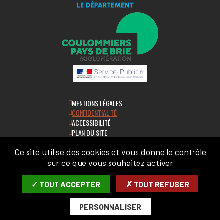
MENTIONS LÉGALES
CONFIDENTIALITÉ
ACCESSIBILITÉ
PLAN DU SITE
Ce site utilise des cookies et vous donne le contrôle
LETTRE D'INFORMATION
sur ce que vous souhaitez activer
SAISIR VOTRE COURRIEL:
✓ TOUT ACCEPTER
✗ TOUT REFUSER
PERSONNALISER
ARCHIVES
DÉSABONNER