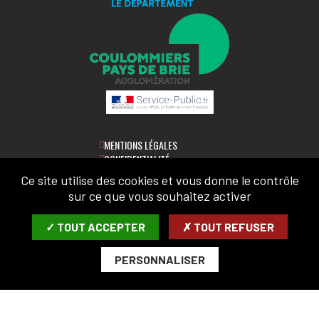
MENTIONS LÉGALES
CONFIDENTIALITÉ
ACCESSIBILITÉ
Ce site utilise des cookies et vous donne le contrôle
PLAN DU SITE
sur ce que vous souhaitez activer
LETTRE D'INFORMATION
✓ TOUT ACCEPTER
✗ TOUT REFUSER
SAISIR VOTRE COURRIEL:
PERSONNALISER
ARCHIVES
DÉSABONNER