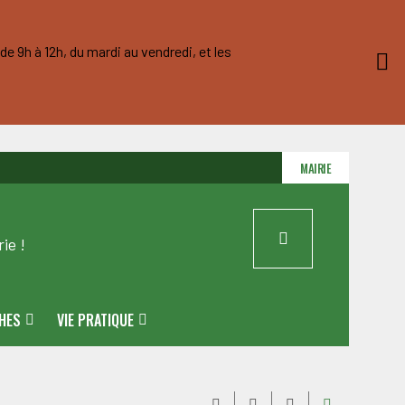
e 9h à 12h, du mardi au vendredi, et les
MAIRIE
ie !
HES
VIE PRATIQUE