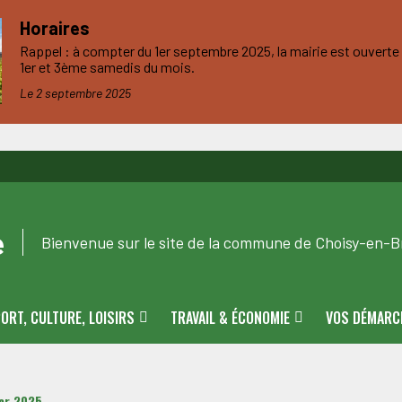
Horaires
Rappel : à compter du 1er septembre 2025, la mairie est ouverte d
1er et 3ème samedis du mois.
Le 2 septembre 2025
e
Bienvenue sur le site de la commune de Choisy-en-Br
ORT, CULTURE, LOISIRS
TRAVAIL & ÉCONOMIE
VOS DÉMARC
ier 2025