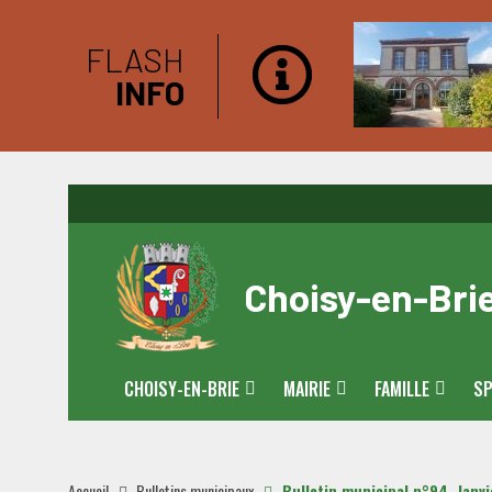
FLASH
INFO
Choisy-en-Bri
CHOISY-EN-BRIE
MAIRIE
FAMILLE
SP
Accueil
Bulletins municipaux
Bulletin municipal n°94, Janv