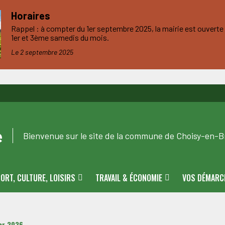
Horaires
Rappel : à compter du 1er septembre 2025, la mairie est ouverte d
1er et 3ème samedis du mois.
Le 2 septembre 2025
e
Bienvenue sur le site de la commune de Choisy-en-Br
ORT, CULTURE, LOISIRS
TRAVAIL & ÉCONOMIE
VOS DÉMARC
ier 2026