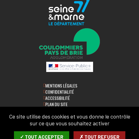
HÉBERGEMENT
Chambres d’hôtes LA MARVALIERE
VOIR LA FICHE
HÉBERGEMENT
Chambres d’hôtes, Claude BEAUP
VOIR LA FICHE
MENTIONS LÉGALES
CONFIDENTIALITÉ
ACCESSIBILITÉ
PLAN DU SITE
Ce site utilise des cookies et vous donne le contrôle
LETTRE D'INFORMATION
sur ce que vous souhaitez activer
SAISIR VOTRE COURRIEL:
✓ TOUT ACCEPTER
✗ TOUT REFUSER