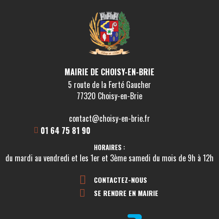
VOIR LA FICHE
COMMERCES & ACTIVITÉS
Boulangerie Mélanie et Salah EL
AARABI
MAIRIE DE CHOISY-EN-BRIE
VOIR LA FICHE
5 route de la Ferté Gaucher
77320 Choisy-en-Brie
ASSISTANTE MATERNELLE
contact@choisy-en-brie.fr
BOUSSALEM PAMELA
01 64 75 81 90
VOIR LA FICHE
HORAIRES :
du mardi au vendredi et les 1er et 3ème samedi du mois de 9h à 12h
ASSISTANTE MATERNELLE
CONTACTEZ-NOUS
BRUA Nathalie
SE RENDRE EN MAIRIE
VOIR LA FICHE